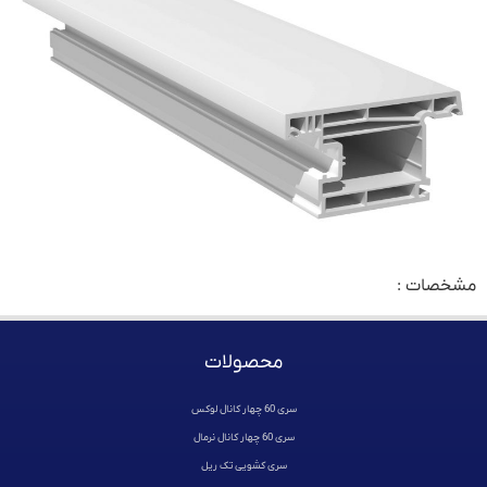
مشخصات :
محصولات
سری 60 چهار کانال لوکس
سری 60 چهار کانال نرمال
سری کشویی تک ریل