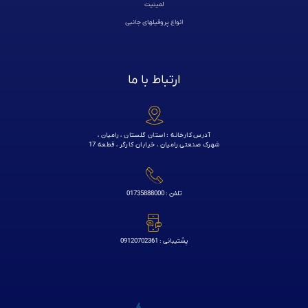
لمینیت
انواع پروفیلهای جانبی
ارتباط با ما
آدرس کارخانه : استان گلستان ، رامیان ،
شهرک صنعتی رامیان ، خیابان کارگر ، قطعه 17
تلفن : 01735888000
پشتیبانی : 09120702361