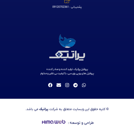
پشتیبانی : 09120702361
پروفیل پراتیک ، تولید کننده و صادر کننده
پروفیل های یو پی وی سی ، با کیفیت بی نظیر و مداوم
© کلیه حقوق این وبسایت متعلق به شرکت
پراتیک
می باشد.
طراحی و توسعه :