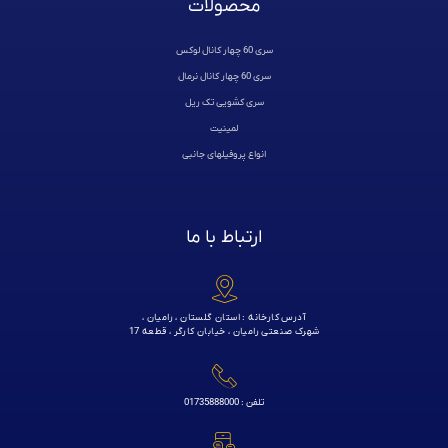
محصولات
سری 60 چهار کانال لوکس
سری 60 چهار کانال نرمال
سری کشویی تک ریل
لمینیت
انواع پروفیلهای جانبی
ارتباط با ما
آدرس کارخانه : استان گلستان ، رامیان ،
شهرک صنعتی رامیان ، خیابان کارگر ، قطعه 17
تلفن : 01735888000