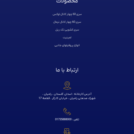
محصولات
سری 60 چهار کانال لوکس
سری 60 چهار کانال نرمال
سری کشویی تک ریل
لمینیت
انواع پروفیلهای جانبی
ارتباط با ما
آدرس کارخانه : استان گلستان ، رامیان ،
شهرک صنعتی رامیان ، خیابان کارگر ، قطعه 17
تلفن : 01735888000