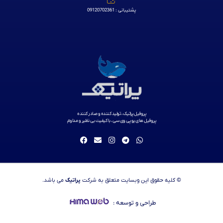
پشتیبانی : 09120702361
پروفیل پراتیک ، تولید کننده و صادر کننده
پروفیل های یو پی وی سی ، با کیفیت بی نظیر و مداوم
© کلیه حقوق این وبسایت متعلق به شرکت
پراتیک
می باشد.
طراحی و توسعه :